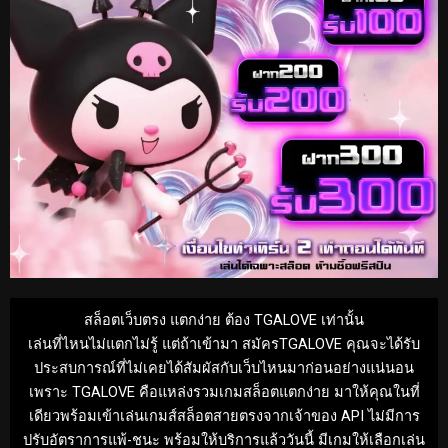
สล็อตเว็บตรง แตกง่าย ต้อง TGALOVE เท่านั้น
เล่นที่ไหนไม่แตกไม่รู้ แต่ถ้าเข้ามา สมัครTGALOVE คุณจะได้รับ
ประสบการณ์ที่ไม่เคยได้สัมผัสกับเว็บไหนมาก่อนอย่างแน่นอน
เพราะ TGALOVE คือแหล่งรวมเกมสล็อตแตกง่าย มาให้คุณในที่
เดียวพร้อมเข้าเล่นเกมส์สล็อตสายตรงจากเจ้าของ API ไม่มีการ
ปรับอัตราการแพ้-ชนะ พร้อมให้บริการแล้ววันนี้ มีเกมให้เลือกเล่น