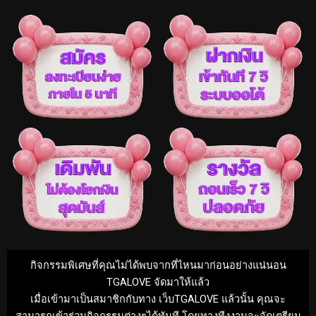
กิจกรรมพิเศษที่คุณไม่ได้พบจากที่ไหนมาก่อนอย่างแน่นอน
TGALOVE จัดมาให้แล้ว
เมื่อเข้ามาเป็นสมาชิกกับทาง เว็บTGALOVE แล้วนั้น คุณจะ
สามารถเข้าร่วมกิจกรรมต่างๆได้ทันที โดยทางทีงงานจะจัดเตรียม