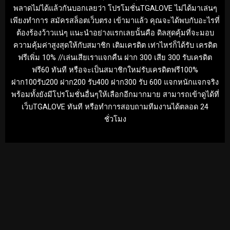
พลาดไม่ได้แล้วกันบอกเลยว่า โปรโมชั่นTGALOVE ไม่ได้มาเล่นๆ
เพียงทำการ สมัครสล็อตเว็บตรง เข้ามาแล้ว คุณจะได้พบกับอะไรที่
ต้องร้องว้าวแน่ๆ แนะนำอย่างแรกเลยนั้นคือ ดิลสุดคุ้มที่จะมอบ
ความคุ้มค่าสูงสุดให้กับสมาชิก เติมเครดิต เท่าไหร่ก็ได้รับ เครดิต
ฟรีเพิ่ม 10% //เล่นเสียเราแจกคืน ฝาก 300 เสีย 300 รับเครดิต
ฟรี60 ทันที หรือจะเป็นสมาชิกใหม่รับเครดิตฟรี100%
ฝาก100รับ200 ฝาก200 รับ400 ฝาก300 รับ 600 แจกหนักแจกจริง
พร้อมทั้งยังมีโปรโมชั่นอื่นๆให้เลือกอีกมากมาย สามารถเข้าดูได้ที่
เว็บTGALOVE ทันที หรือทำการสอบถามทีมงานได้ตลอด 24
ชั่วโมง