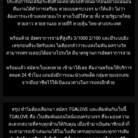
ประสบการณ์เหนือระดับที่ไม่เคยได้เจอที่ไหนมาก่อนอย่างแน่นอน
ทีมงานได้ทำการเตรียม หวยแบบครบวงจร มาให้แล้ว ไม่ว่า
ต้องการจะเข้าแทงหวยอะไร ทางเว็บมีให้หวย ทั้ง หวยรัฐบาลไทย
หวยลาว หวยฮานอย หวยยี่กี หวยหุ้น ไทย-ต่างประเทศ
พร้อมด้วย อัตตราการจ่ายที่สูงถึง 3/1000 2/100 และมีระบบยิง
เลขก่อนที่จะปิดรับแทง ไม่ต้องกลัวว่าจะแทงไม่ทัน ผลรางวัล
สามารถตรวจสอบได้อย่างโปร่งใส มีมาตรฐานการอัตตราการจ่าย
พร้อมแล้ว สมัครเว็บแทงหวย เข้ามาได้เลย ทีมงานพร้อมให้บริการ
ตลอด 24 ชั่วโมง แถมยังมีการแนะนำเลขเด็ด กลุ่มหวยแจกเลข
จากมืออาชีพไว้ให้เป้นแนวทางในการแทงอีกด้วย
สรุป ทำไมต้องเลือกมา สมัคร TGALOVE และเดิมพันกับเว็บนี้
TGALOVE คือ เว็บเดิมพันออนไลน์แบบครบวงจร ที่จะมอบความ
สะดวกสบายที่ครบทุกด้านให้กับคุณ เมื่อเข้ามาเป้นสมาชิกแล้วก็
จะสามารถเข้าเล่นเกมได้ในเว็บเดียวครบทุกเกมและทุกการเดิม