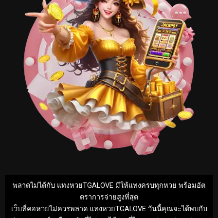
พลาดไม่ได้กับ แทงหวยTGALOVE มีให้แทงครบทุกหวย พร้อมอัต
ตราการจ่ายสูงที่สุด
เว็บที่คอหวยไม่ควรพลาด แทงหวยTGALOVE วันนี้คุณจะได้พบกับ