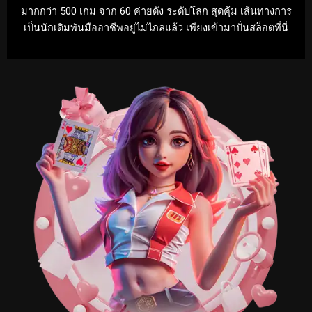
มากกว่า 500 เกม จาก 60 ค่ายดัง ระดับโลก สุดคุ้ม เส้นทางการ
เป็นนักเดิมพันมืออาชีพอยู่ไม่ไกลแล้ว เพียงเข้ามาปั่นสล็อตที่นี่