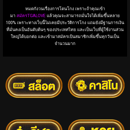
หมดกังวนเรื่องการโดนโกง เพราะถ้าคุณเข้า
มา
สมัครTGALOVE
แล้วคุณจะสามารถมั่นใจได้เพิ่มขึ้นหลาย
100% เพราะทางเว็บนี้ไม่เคยมีประวัติการโกง แถมยังมีฐานการเงิน
ที่มั่นคงเป็นอันดับต้นๆ ของประเทศไทย และเป็นเว็บที่ผู้ใช้งานส่วน
ใหญ่ได้บอกต่อ และเข้ามาสมัครเป้นสมาชิกเพิ่มขึ้นทุกวันเป็น
จำนวนมาก